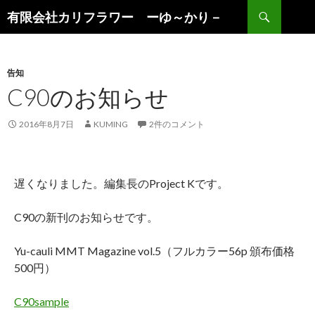
検
有限会社カリフラワー ーゆ～かり－
索
コ
ン
テ
ン
告知
ツ
C90のお知らせ
へ
ス
2016年8月7日
KUMING
2件のコメント
キ
ッ
プ
遅くなりました。編集長のProject Kです。
C90の新刊のお知らせです。
Yu-cauli MMT Magazine vol.5（フルカラー56p 頒布価格
500円）
C90sample