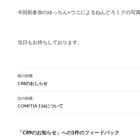
今回初参加のゆっちん+ウニによるねんどろミクの写
当日もお待ちしております。
投
前の投稿
稿
C88のおしらせ
ナ
次の投稿
ビ
COMITIA 116について
ゲ
ー
「C89のお知らせ」への1件のフィードバック
シ