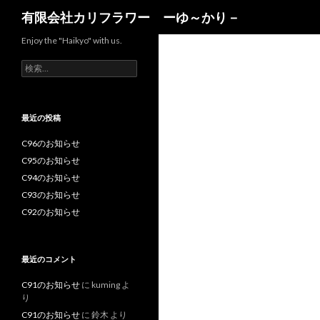
検
有限会社カリフラワー ーゆ～かり－
索
Enjoy the "Haikyo" with us.
検
索:
最近の投稿
C96のお知らせ
C95のお知らせ
C94のお知らせ
C93のお知らせ
C92のお知らせ
最近のコメント
C91のお知らせ
に
kuming
よ
り
C91のお知らせ
に
鈴木
より