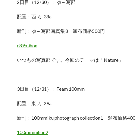
2日目（12/30）：ゆ～写部
配置：西 ら-38a
新刊：ゆ～写部写真集3 頒布価格500円
c89mihon
いつもの写真部です。今回のテーマは「Nature」
3日目（12/31）：Team 100mm
配置：東 カ-29a
新刊：100mmiku photograph collection1 頒布価
100mmmihon2